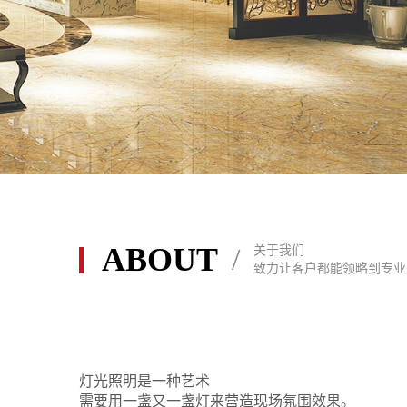
ABOUT
/
关于我们
酒店大厅天花灯灯具
致力让客户都能领略到专业
灯光照明是一种艺术
需要用一盏又一盏灯来营造现场氛围效果。