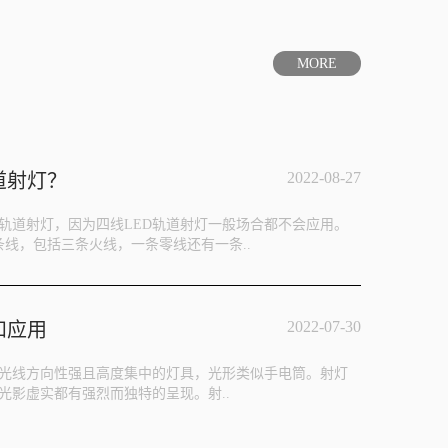
MORE
2022-08-27
道射灯？
D轨道射灯，因为四线LED轨道射灯一般场合都不会应用。
条线，包括三条火线，一条零线还有一条..
2022-07-30
和应用
光线方向性强且高度集中的灯具，光形类似手电筒。射灯
光影虚实都有强烈而独特的呈现。射..