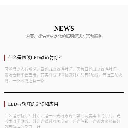
NEWS
为客户提供量身定做的照明解决方案和服务
什么是四线LED轨道射灯？
可能很少人有听说过四线LED轨道射灯，因为四线LED轨道射灯一
般场合都不会应用。其实四线LED轨道射灯共有5条线，包括三条火
线，一条零线还有一条..
LED导轨灯的常识和应用
什么是导轨灯？射灯，是一种光线方向性强且高度集中的灯具，光
形类似手电筒。射灯光感对照明空间、灯光色彩、光影虚实都有强
烈而独特的呈现。射..