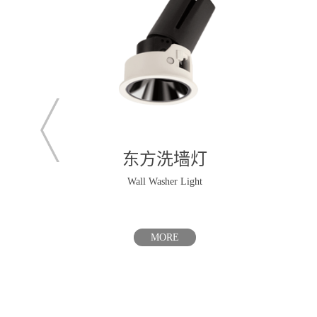
灯
东方天花射灯
Recessed Downlight
MORE