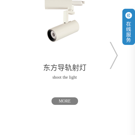
东方明装筒灯及吊灯
东
lamp and chandelier
MORE