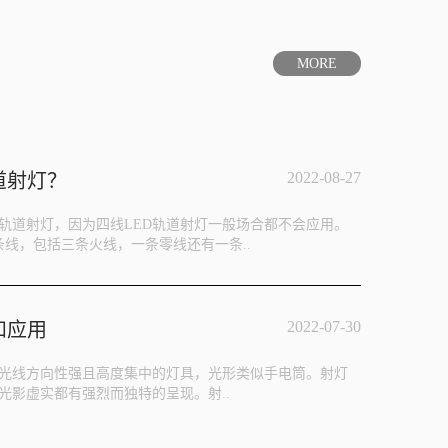
MORE
2022-08-27
道射灯？
D轨道射灯，因为四线LED轨道射灯一般场合都不会应用。
条线，包括三条火线，一条零线还有一条..
2022-07-30
和应用
光线方向性强且高度集中的灯具，光形类似手电筒。射灯
光影虚实都有强烈而独特的呈现。射..