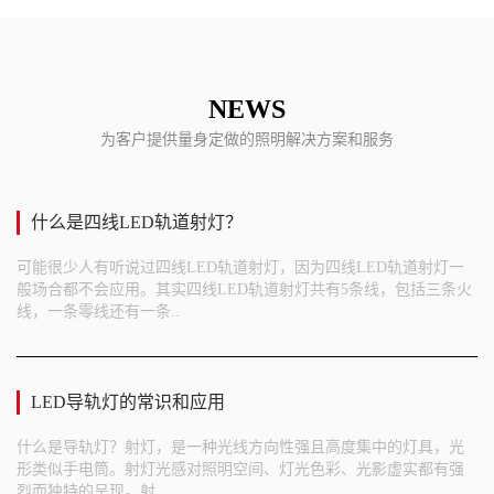
NEWS
为客户提供量身定做的照明解决方案和服务
什么是四线LED轨道射灯？
可能很少人有听说过四线LED轨道射灯，因为四线LED轨道射灯一
般场合都不会应用。其实四线LED轨道射灯共有5条线，包括三条火
线，一条零线还有一条..
LED导轨灯的常识和应用
什么是导轨灯？射灯，是一种光线方向性强且高度集中的灯具，光
形类似手电筒。射灯光感对照明空间、灯光色彩、光影虚实都有强
烈而独特的呈现。射..