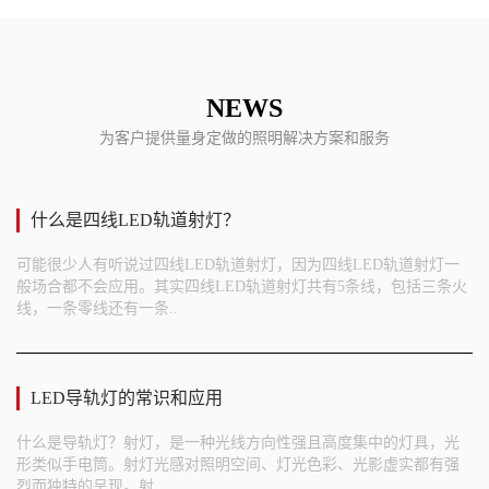
NEWS
为客户提供量身定做的照明解决方案和服务
什么是四线LED轨道射灯？
可能很少人有听说过四线LED轨道射灯，因为四线LED轨道射灯一
般场合都不会应用。其实四线LED轨道射灯共有5条线，包括三条火
线，一条零线还有一条..
LED导轨灯的常识和应用
什么是导轨灯？射灯，是一种光线方向性强且高度集中的灯具，光
形类似手电筒。射灯光感对照明空间、灯光色彩、光影虚实都有强
烈而独特的呈现。射..