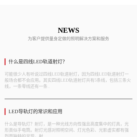
NEWS
为客户提供量身定做的照明解决方案和服务
什么是四线LED轨道射灯？
可能很少人有听说过四线LED轨道射灯，因为四线LED轨道射灯一
般场合都不会应用。其实四线LED轨道射灯共有5条线，包括三条火
线，一条零线还有一条..
LED导轨灯的常识和应用
什么是导轨灯？射灯，是一种光线方向性强且高度集中的灯具，光
形类似手电筒。射灯光感对照明空间、灯光色彩、光影虚实都有强
烈而独特的呈现。射..