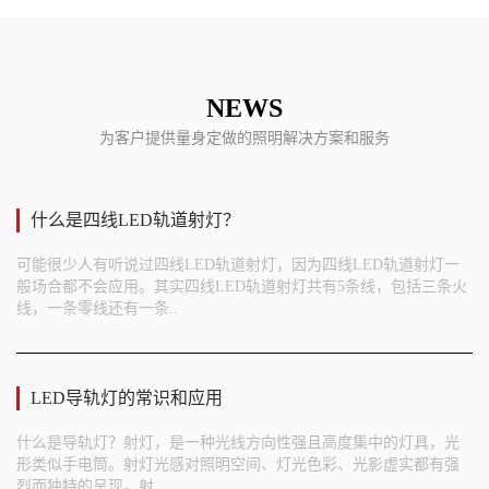
NEWS
为客户提供量身定做的照明解决方案和服务
什么是四线LED轨道射灯？
可能很少人有听说过四线LED轨道射灯，因为四线LED轨道射灯一
般场合都不会应用。其实四线LED轨道射灯共有5条线，包括三条火
线，一条零线还有一条..
LED导轨灯的常识和应用
什么是导轨灯？射灯，是一种光线方向性强且高度集中的灯具，光
形类似手电筒。射灯光感对照明空间、灯光色彩、光影虚实都有强
烈而独特的呈现。射..