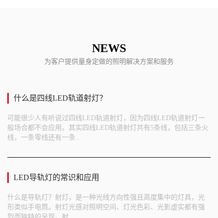
NEWS
为客户提供量身定做的照明解决方案和服务
什么是四线LED轨道射灯？
可能很少人有听说过四线LED轨道射灯，因为四线LED轨道射灯一
般场合都不会应用。其实四线LED轨道射灯共有5条线，包括三条火
线，一条零线还有一条..
LED导轨灯的常识和应用
什么是导轨灯？射灯，是一种光线方向性强且高度集中的灯具，光
形类似手电筒。射灯光感对照明空间、灯光色彩、光影虚实都有强
烈而独特的呈现。射..