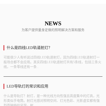
NEWS
为客户提供量身定做的照明解决方案和服务
什么是四线LED轨道射灯？
可能很少人有听说过四线LED轨道射灯，因为四线LED轨道射灯一
般场合都不会应用。其实四线LED轨道射灯共有5条线，包括三条火
线，一条零线还有一条..
LED导轨灯的常识和应用
什么是导轨灯？射灯，是一种光线方向性强且高度集中的灯具，光
形类似手电筒。射灯光感对照明空间、灯光色彩、光影虚实都有强
烈而独特的呈现。射..