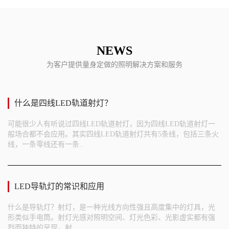
NEWS
为客户提供量身定做的照明解决方案和服务
什么是四线LED轨道射灯？
可能很少人有听说过四线LED轨道射灯，因为四线LED轨道射灯一
般场合都不会应用。其实四线LED轨道射灯共有5条线，包括三条火
线，一条零线还有一条..
LED导轨灯的常识和应用
什么是导轨灯？射灯，是一种光线方向性强且高度集中的灯具，光
形类似手电筒。射灯光感对照明空间、灯光色彩、光影虚实都有强
烈而独特的呈现。射..