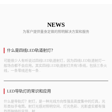
NEWS
为客户提供量身定做的照明解决方案和服务
什么是四线LED轨道射灯？
可能很少人有听说过四线LED轨道射灯，因为四线LED轨道射灯一
般场合都不会应用。其实四线LED轨道射灯共有5条线，包括三条火
线，一条零线还有一条..
LED导轨灯的常识和应用
什么是导轨灯？射灯，是一种光线方向性强且高度集中的灯具，光
形类似手电筒。射灯光感对照明空间、灯光色彩、光影虚实都有强
烈而独特的呈现。射..