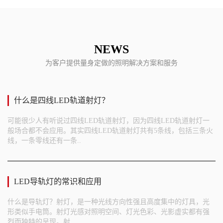
NEWS
为客户提供量身定做的照明解决方案和服务
什么是四线LED轨道射灯？
可能很少人有听说过四线LED轨道射灯，因为四线LED轨道射灯一
般场合都不会应用。其实四线LED轨道射灯共有5条线，包括三条火
线，一条零线还有一条..
LED导轨灯的常识和应用
什么是导轨灯？射灯，是一种光线方向性强且高度集中的灯具，光
形类似手电筒。射灯光感对照明空间、灯光色彩、光影虚实都有强
烈而独特的呈现。射..