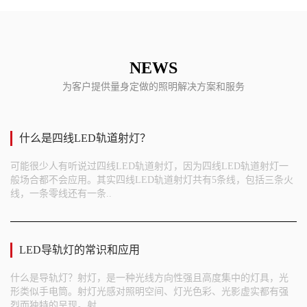
NEWS
为客户提供量身定做的照明解决方案和服务
什么是四线LED轨道射灯？
可能很少人有听说过四线LED轨道射灯，因为四线LED轨道射灯一
般场合都不会应用。其实四线LED轨道射灯共有5条线，包括三条火
线，一条零线还有一条..
LED导轨灯的常识和应用
什么是导轨灯？射灯，是一种光线方向性强且高度集中的灯具，光
形类似手电筒。射灯光感对照明空间、灯光色彩、光影虚实都有强
烈而独特的呈现。射..