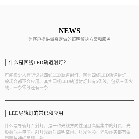
NEWS
为客户提供量身定做的照明解决方案和服务
什么是四线LED轨道射灯？
可能很少人有听说过四线LED轨道射灯，因为四线LED轨道射灯一
般场合都不会应用。其实四线LED轨道射灯共有5条线，包括三条火
线，一条零线还有一条..
LED导轨灯的常识和应用
什么是导轨灯？射灯，是一种光线方向性强且高度集中的灯具，光
形类似手电筒。射灯光感对照明空间、灯光色彩、光影虚实都有强
烈而独特的呈现。射..