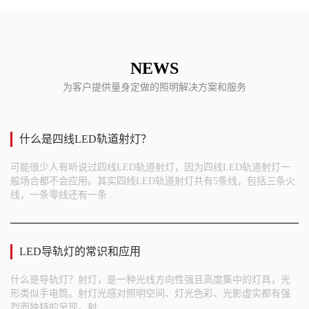
NEWS
为客户提供量身定做的照明解决方案和服务
什么是四线LED轨道射灯？
可能很少人有听说过四线LED轨道射灯，因为四线LED轨道射灯一
般场合都不会应用。其实四线LED轨道射灯共有5条线，包括三条火
线，一条零线还有一条..
LED导轨灯的常识和应用
什么是导轨灯？射灯，是一种光线方向性强且高度集中的灯具，光
形类似手电筒。射灯光感对照明空间、灯光色彩、光影虚实都有强
烈而独特的呈现。射..