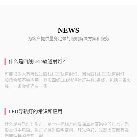
NEWS
为客户提供量身定做的照明解决方案和服务
什么是四线LED轨道射灯？
可能很少人有听说过四线LED轨道射灯，因为四线LED轨道射灯一
般场合都不会应用。其实四线LED轨道射灯共有5条线，包括三条火
线，一条零线还有一条..
LED导轨灯的常识和应用
什么是导轨灯？射灯，是一种光线方向性强且高度集中的灯具，光
形类似手电筒。射灯光感对照明空间、灯光色彩、光影虚实都有强
烈而独特的呈现。射..