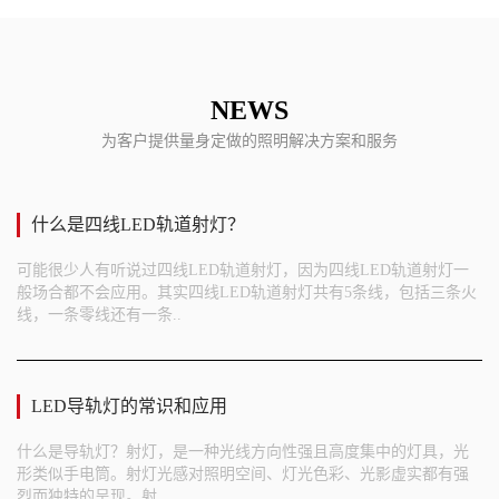
NEWS
为客户提供量身定做的照明解决方案和服务
什么是四线LED轨道射灯？
可能很少人有听说过四线LED轨道射灯，因为四线LED轨道射灯一
般场合都不会应用。其实四线LED轨道射灯共有5条线，包括三条火
线，一条零线还有一条..
LED导轨灯的常识和应用
什么是导轨灯？射灯，是一种光线方向性强且高度集中的灯具，光
形类似手电筒。射灯光感对照明空间、灯光色彩、光影虚实都有强
烈而独特的呈现。射..